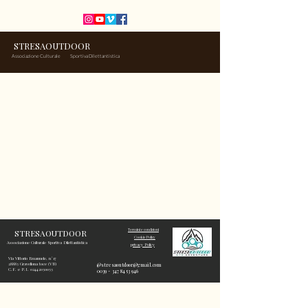
STRESAOUTDOOR
Associazione Culturale
Sportiva Dilettantistica
STRESAOUTDOOR
Termini e condizioni
Cookie Policy
Associazione Culturale Sportiva Dilettantistica
privacy Policy
Via Vittorio Emanuele, n°17
28883 Gravellona toce (VB)
@
stresaoutdoor@gmail.com
C.F. e P.I. 02442030033
0039 - 347 84 53 946