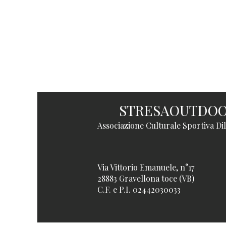
STRESAOUTDO
Associazione Culturale Sportiva Dil
Via Vittorio Emanuele, n°17
28883 Gravellona toce (VB)
C.F. e P.I. 02442030033