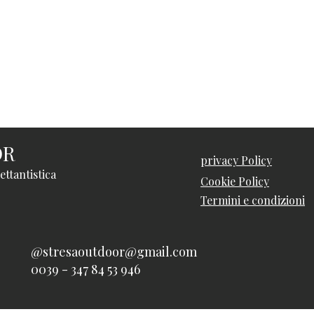
OR
privacy Policy
ettantistica
Cookie Policy
Termini e condizioni
@
stresaoutdoor@gmail.com
0039 - 347 84 53 946